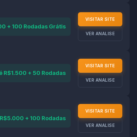
VISITAR SITE
0 + 100 Rodadas Grátis
VER ANALISE
VISITAR SITE
é R$1.500 + 50 Rodadas
VER ANALISE
VISITAR SITE
 R$5.000 + 100 Rodadas
VER ANALISE