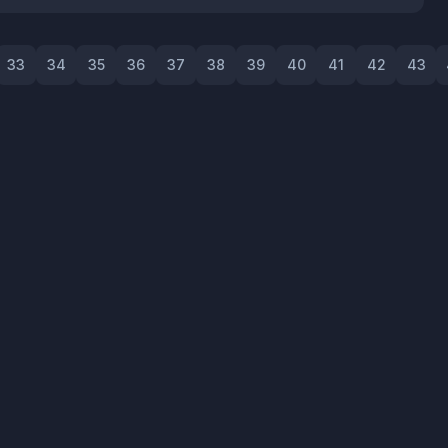
33
34
35
36
37
38
39
40
41
42
43