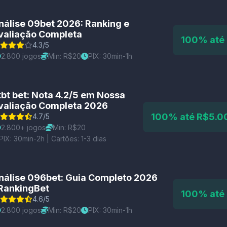
nálise 09bet 2026: Ranking e
valiação Completa
100% até
4.3/5
2.800 jogos
Min: R$20
PIX: 30min-1h
tbt bet: Nota 4.2/5 em Nossa
valiação Completa 2026
100% até R$5.00
4.7/5
2.800+ jogos
Min: R$20
PIX: 30min-2h | Cartões: 1-3 dias
nálise 096bet: Guia Completo 2026
 RankingBet
100% até
4.6/5
2.800 jogos
Min: R$20
PIX: 30min-1h