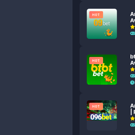
A
HOT
A
b
HOT
A
A
HOT
|