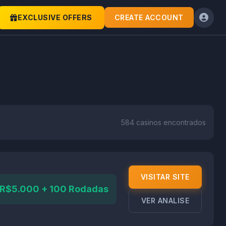
EXCLUSIVE OFFERS
CREATE ACCOUNT
584 casinos encontrados
VISITAR SITE
 R$5.000 + 100 Rodadas
VER ANALISE