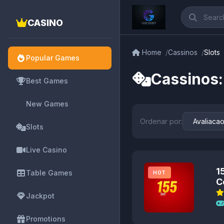
CASINO
Home
Cassinos
Slots
Popular Games
Cassinos:
Best Games
New Games
Ordenar por:
Slots
Live Casino
1
Table Games
HOT
C
Jackpot
Promotions