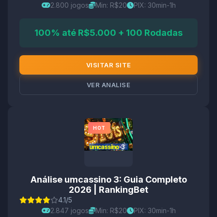
2.800 jogos
Min: R$20
PIX: 30min-1h
100% até R$5.000 + 100 Rodadas
VISITAR SITE
VER ANALISE
HOT
Análise umcassino 3: Guia Completo
2026 | RankingBet
4.1/5
2.847 jogos
Min: R$20
PIX: 30min-1h