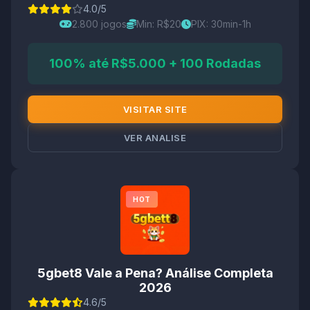
4.0/5
2.800 jogos
Min: R$20
PIX: 30min-1h
100% até R$5.000 + 100 Rodadas
VISITAR SITE
VER ANALISE
HOT
5gbet8 Vale a Pena? Análise Completa
2026
4.6/5