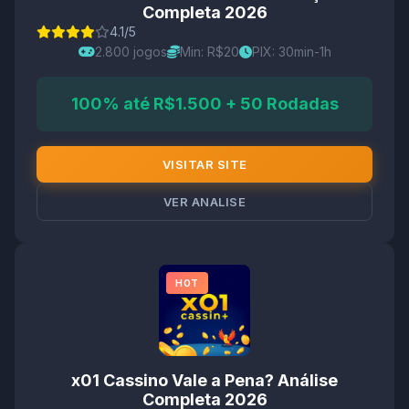
Completa 2026
4.1/5
2.800 jogos
Min: R$20
PIX: 30min-1h
100% até R$1.500 + 50 Rodadas
VISITAR SITE
VER ANALISE
HOT
x01 Cassino Vale a Pena? Análise
Completa 2026