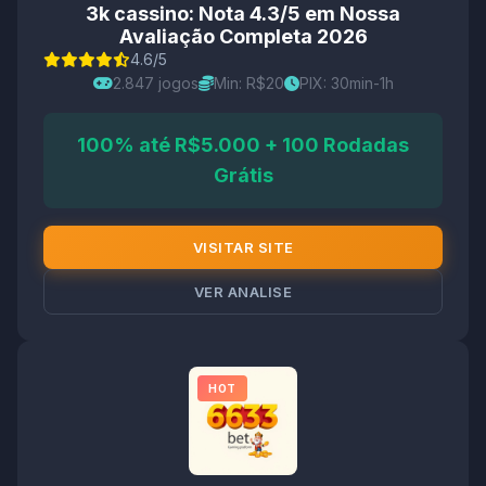
3k cassino: Nota 4.3/5 em Nossa
Avaliação Completa 2026
4.6/5
2.847 jogos
Min: R$20
PIX: 30min-1h
100% até R$5.000 + 100 Rodadas
Grátis
VISITAR SITE
VER ANALISE
HOT