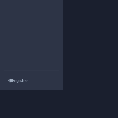
English
ABOUT US
About