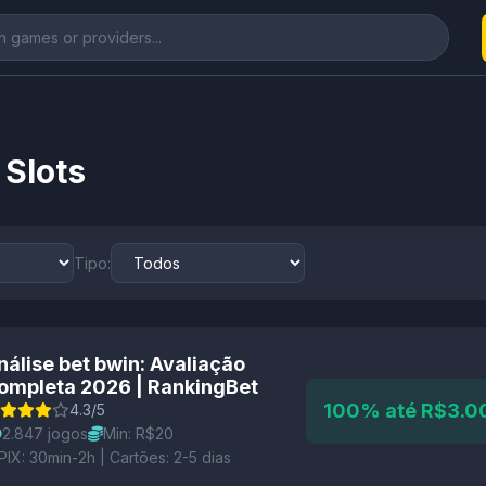
 Slots
Tipo:
nálise bet bwin: Avaliação
ompleta 2026 | RankingBet
100% até R$3.00
4.3/5
2.847 jogos
Min: R$20
PIX: 30min-2h | Cartões: 2-5 dias