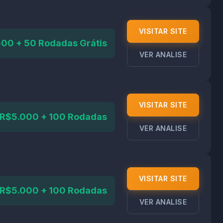
VISITAR SITE
00 + 50 Rodadas Grátis
VER ANALISE
VISITAR SITE
 R$5.000 + 100 Rodadas
VER ANALISE
VISITAR SITE
 R$5.000 + 100 Rodadas
VER ANALISE