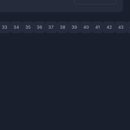
33
34
35
36
37
38
39
40
41
42
43