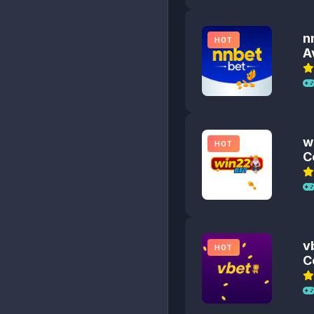
n
HOT
A
w
HOT
C
v
HOT
C