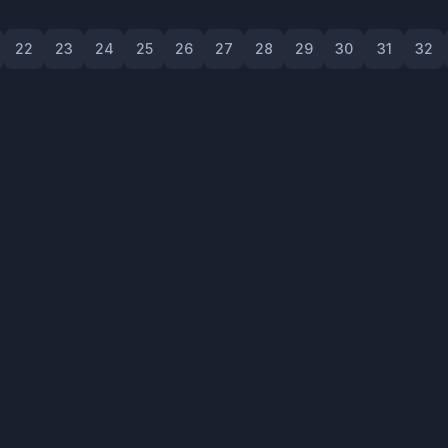
22
23
24
25
26
27
28
29
30
31
32