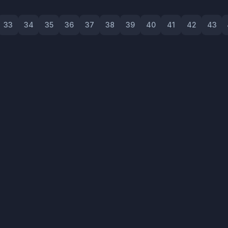
33
34
35
36
37
38
39
40
41
42
43