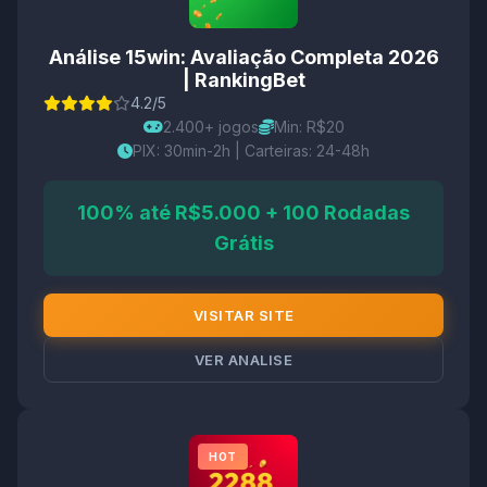
Análise 15win: Avaliação Completa 2026
| RankingBet
4.2/5
2.400+ jogos
Min: R$20
PIX: 30min-2h | Carteiras: 24-48h
100% até R$5.000 + 100 Rodadas
Grátis
VISITAR SITE
VER ANALISE
HOT