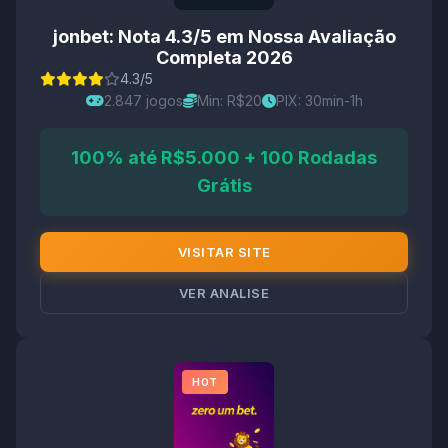
jonbet: Nota 4.3/5 em Nossa Avaliação
Completa 2026
4.3/5
2.847 jogos
Min: R$20
PIX: 30min-1h
100% até R$5.000 + 100 Rodadas
Grátis
VISITAR SITE
VER ANALISE
HOT