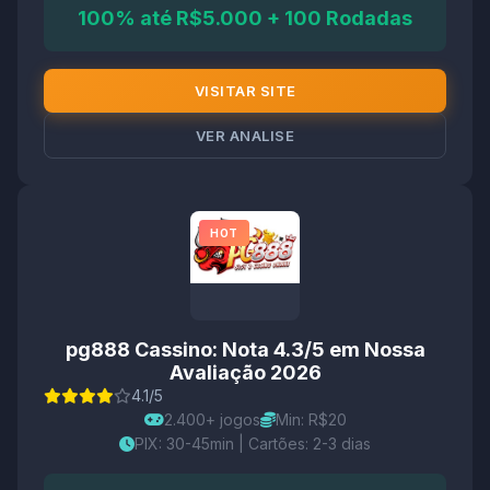
100% até R$5.000 + 100 Rodadas
VISITAR SITE
VER ANALISE
HOT
pg888 Cassino: Nota 4.3/5 em Nossa
Avaliação 2026
4.1/5
2.400+ jogos
Min: R$20
PIX: 30-45min | Cartões: 2-3 dias