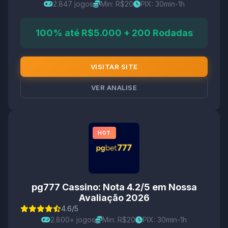
2.847 jogos
Min: R$20
PIX: 30min-1h
100% até R$5.000 + 200 Rodadas
VISITAR SITE
VER ANALISE
HOT
pg777 Cassino: Nota 4.2/5 em Nossa
Avaliação 2026
4.6/5
2.800+ jogos
Min: R$20
PIX: 30min-1h