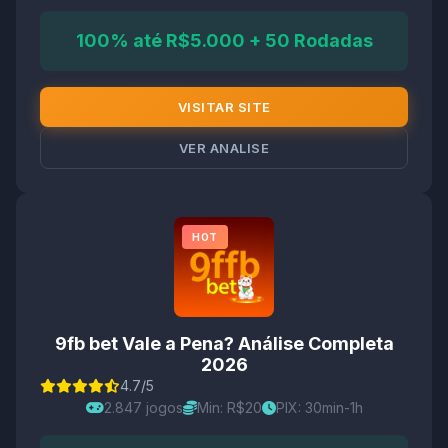
100% até R$5.000 + 50 Rodadas
VISITAR SITE
VER ANALISE
HOT
9fb bet Vale a Pena? Análise Completa
2026
4.7/5
2.847 jogos
Min: R$20
PIX: 30min-1h