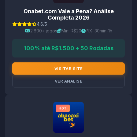
Onabet.com Vale a Pena? Análise
Completa 2026
4.6/5
2.800+ jogos
Min: R$20
PIX: 30min-1h
100% até R$1.500 + 50 Rodadas
VISITAR SITE
VER ANALISE
HOT