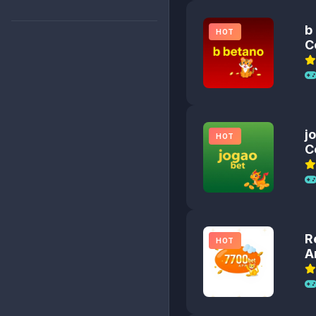
b
HOT
C
j
HOT
C
R
HOT
A