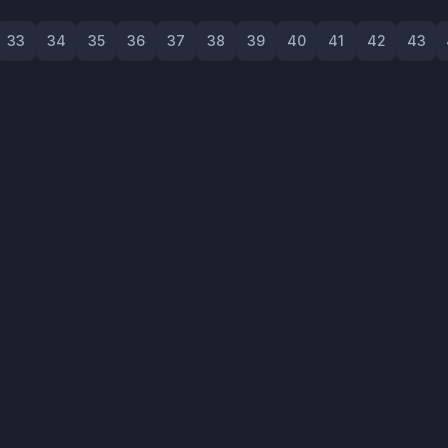
33
34
35
36
37
38
39
40
41
42
43