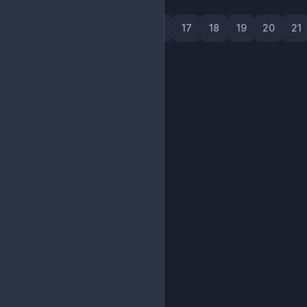
11
12
13
14
15
16
17
18
19
20
21