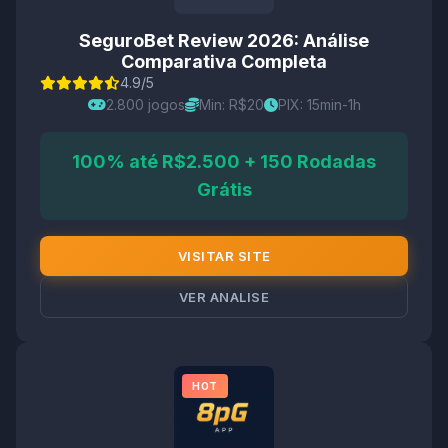
SeguroBet Review 2026: Análise
Comparativa Completa
4.9/5
2.800 jogos
Min: R$20
PIX: 15min-1h
100% até R$2.500 + 150 Rodadas
Grátis
VISITAR SITE
VER ANALISE
HOT