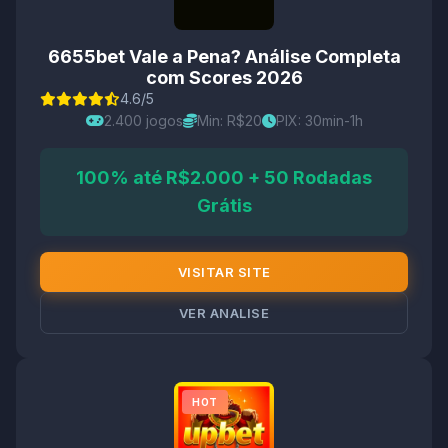
6655bet Vale a Pena? Análise Completa
com Scores 2026
4.6/5
2.400 jogos
Min: R$20
PIX: 30min-1h
100% até R$2.000 + 50 Rodadas
Grátis
VISITAR SITE
VER ANALISE
HOT