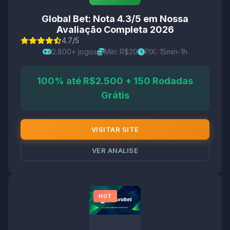
Global Bet: Nota 4.3/5 em Nossa
Avaliação Completa 2026
4.7/5
2.800+ jogos
Min: R$20
PIX: 15min-1h
100% até R$2.500 + 150 Rodadas
Grátis
VISITAR SITE
VER ANALISE
HOT