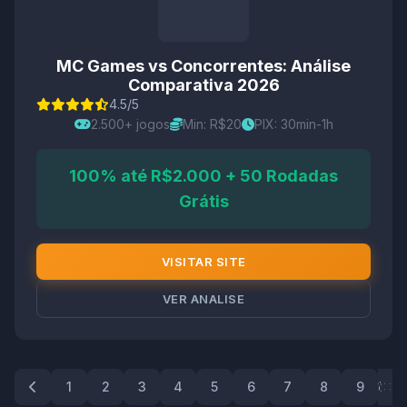
MC Games vs Concorrentes: Análise
Comparativa 2026
4.5/5
2.500+ jogos
Min: R$20
PIX: 30min-1h
100% até R$2.000 + 50 Rodadas
Grátis
VISITAR SITE
VER ANALISE
1
2
3
4
5
6
7
8
9
10
12
14
13
20
11
16
15
17
22
24
18
23
19
21
26
25
27
28
29
30
32
34
33
31
36
35
37
38
40
39
42
44
43
41
46
45
47
48
49
50
52
54
53
51
56
55
57
58
59