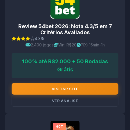
Review 54bet 2026: Nota 4.3/5 em 7
Critérios Avaliados
4.3/5
2.400 jogos
Min: R$20
PIX: 15min-1h
100% até R$2.000 + 50 Rodadas
Grátis
VISITAR SITE
VER ANALISE
HOT