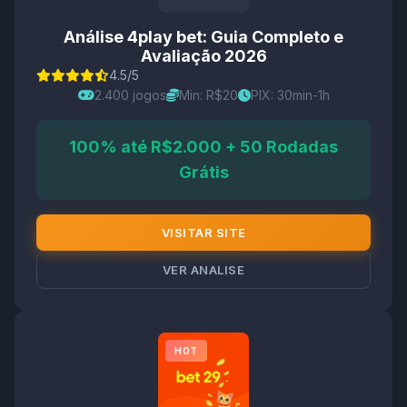
Análise 4play bet: Guia Completo e
Avaliação 2026
4.5/5
2.400 jogos
Min: R$20
PIX: 30min-1h
100% até R$2.000 + 50 Rodadas
Grátis
VISITAR SITE
VER ANALISE
HOT