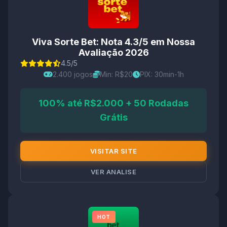
Viva Sorte Bet: Nota 4.3/5 em Nossa
Avaliação 2026
4.5/5
2.400 jogos
Min: R$20
PIX: 30min-1h
100% até R$2.000 + 50 Rodadas
Grátis
VISITAR SITE
VER ANALISE
HOT