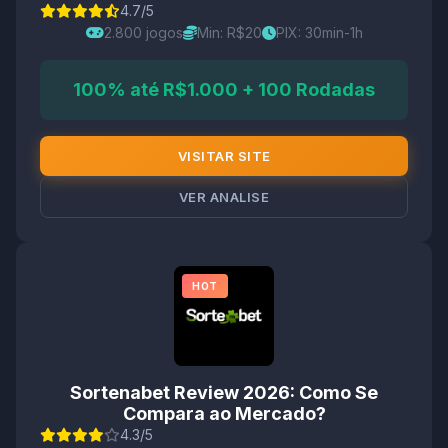
4.7/5
2.800 jogos
Min: R$20
PIX: 30min-1h
100% até R$1.000 + 100 Rodadas
VISITAR SITE
VER ANALISE
HOT
Sortenabet Review 2026: Como Se
Compara ao Mercado?
4.3/5