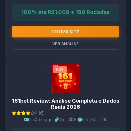
100% até R$1.000 + 100 Rodadas
VISITAR SITE
VER ANALISE
HOT
161bet Review: Análise Completa e Dados
Reais 2026
4.1/5
2.500+ jogos
Min: R$20
PIX: 30min-1h