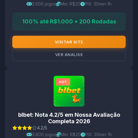
2.500 jogos
Min: R$20
PIX: 30min-1h
100% até R$1.000 + 200 Rodadas
VISITAR SITE
VER ANALISE
HOT
blbet: Nota 4.2/5 em Nossa Avaliação
Completa 2026
4.2/5
3.800 jogos
Min: R$20
PIX: 30min-1h