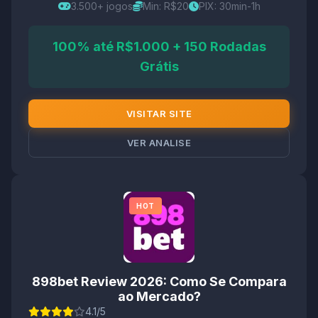
3.500+ jogos
Min: R$20
PIX: 30min-1h
100% até R$1.000 + 150 Rodadas
Grátis
VISITAR SITE
VER ANALISE
HOT
898bet Review 2026: Como Se Compara
ao Mercado?
4.1/5