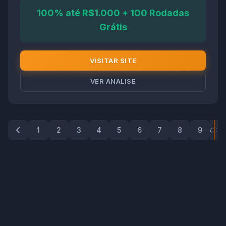
100% até R$1.000 + 100 Rodadas
Grátis
VISITAR SITE
VER ANALISE
1
2
3
4
5
6
7
8
9
10
12
14
13
20
11
16
15
17
22
24
18
23
19
21
26
25
27
28
29
30
32
34
33
31
36
35
37
38
40
39
42
44
43
41
46
45
47
48
49
50
52
54
53
51
56
55
57
58
59