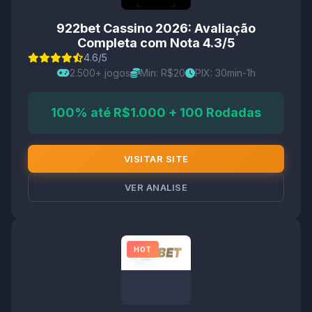
922bet Cassino 2026: Avaliação
Completa com Nota 4.3/5
4.6/5
2.500+ jogos
Min: R$20
PIX: 30min-1h
100% até R$1.000 + 100 Rodadas
VISITAR SITE
VER ANALISE
HOT